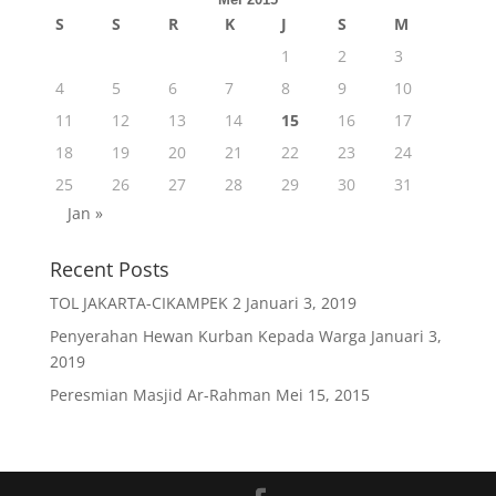
S
S
R
K
J
S
M
1
2
3
4
5
6
7
8
9
10
11
12
13
14
15
16
17
18
19
20
21
22
23
24
25
26
27
28
29
30
31
Jan »
Recent Posts
TOL JAKARTA-CIKAMPEK 2
Januari 3, 2019
Penyerahan Hewan Kurban Kepada Warga
Januari 3,
2019
Peresmian Masjid Ar-Rahman
Mei 15, 2015